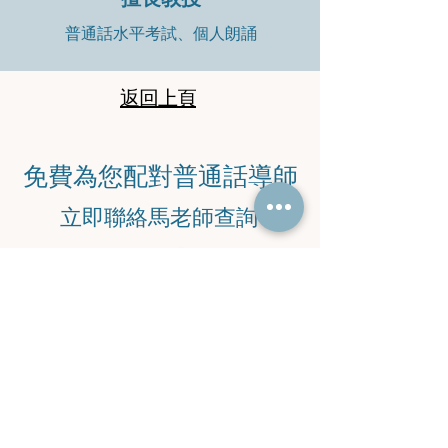
普通話水平考試、個人朗誦
返回上頁
​免費為您配對普通話導師
​立即聯絡馬老師查詢
​電話：
9745 6869
​電郵：
malaoshi38@yahoo.com.hk
WeChat
：
Ma_852-97456869
WhatsApp 查詢