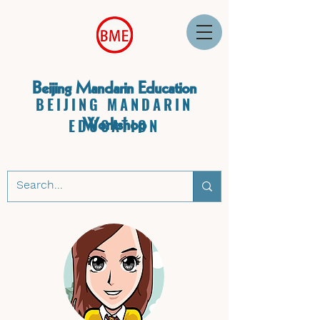
Beijing Mandarin Education
BEIJING MANDARIN
Workshop
EDUCATION