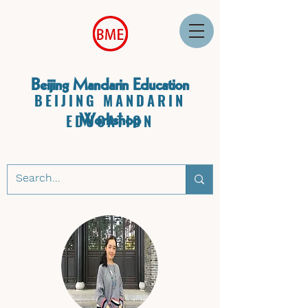
Beijing Mandarin Education
BEIJING MANDARIN
Workshop
EDUCATION