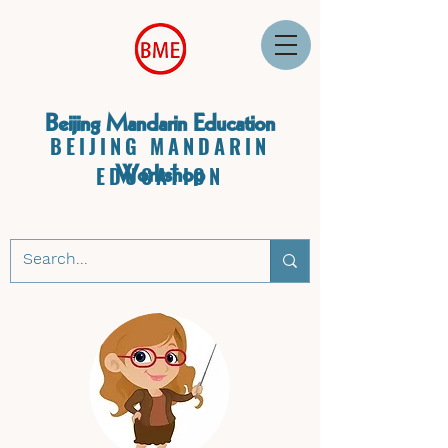
Beijing Mandarin Education
BEIJING MANDARIN
Workshop
EDUCATION