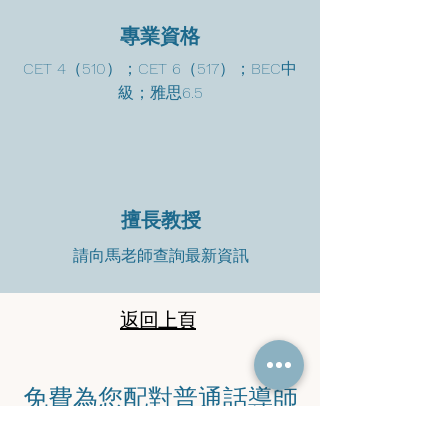
專業資格
CET 4（510）；CET 6（517）；BEC中
級；雅思6.5
擅長教授
請向馬老師查詢最新資訊
返回上頁
​免費為您配對普通話導師
​立即聯絡馬老師查詢