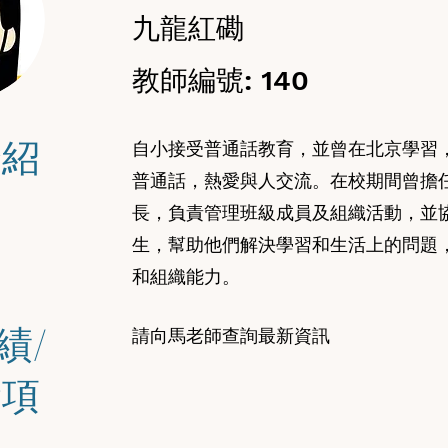
九龍紅磡
教師編號: 140
介紹
自小接受普通話教育，並曾在北京學習
普通話，熱愛與人交流。在校期間曾擔
長，負責管理班級成員及組織活動，並
生，幫助他們解決學習和生活上的問題
和組織能力。
績/
請向馬老師查詢最新資訊
獎項