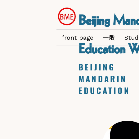
Beijing Mand
front page
一般
Stud
Education W
BEIJING
MANDARIN
EDUCATION