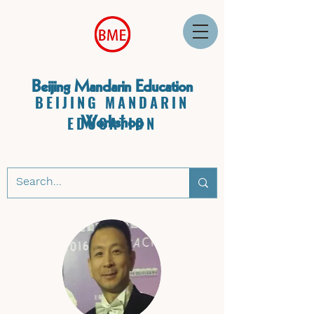
Beijing Mandarin Education
BEIJING MANDARIN
Workshop
EDUCATION