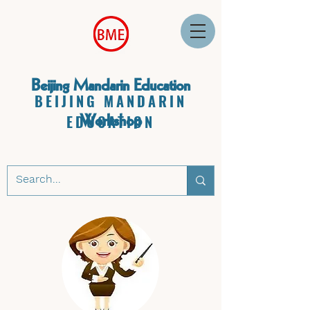
Beijing Mandarin Education
BEIJING MANDARIN
Workshop
EDUCATION