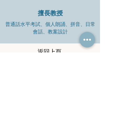
擅長教授
普通話水平考試、個人朗誦、拼音、日常
會話、教案設計
返回上頁
​免費為您配對普通話導師
​立即聯絡馬老師查詢
​電話：
9745 6869
​電郵：
malaoshi38@yahoo.com.hk
WeChat
：
Ma_852-97456869