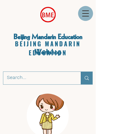
Beijing Mandarin Education
BEIJING MANDARIN
Workshop
EDUCATION