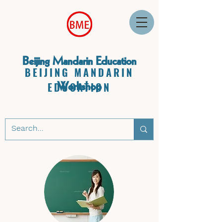
Beijing Mandarin Education
BEIJING MANDARIN
Workshop
EDUCATION