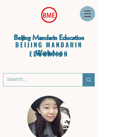
Beijing Mandarin Education
BEIJING MANDARIN
Workshop
EDUCATION