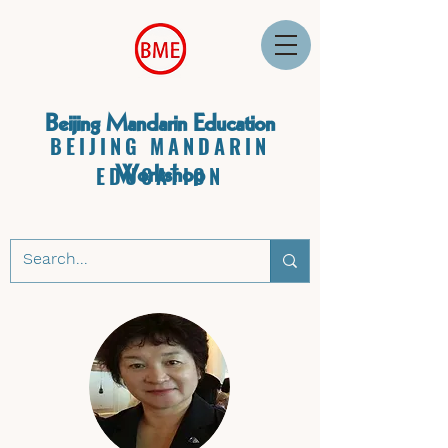
Beijing Mandarin Education
BEIJING MANDARIN
Workshop
EDUCATION