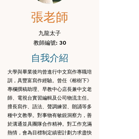
張老師
九龍太子
教師編號: 30
自我介紹
大學與畢業後均曾進行中文寫作專職培
訓，具豐富寫作經驗。曾任《榕樹下》
專欄撰稿助理、早教中心店長兼中文老
師、電視台實習編輯及公司物流主任。
擅長寫作、語法、聲調練習、朗誦等多
種中文教學。對事物有敏鋭洞察力，善
於溝通並具團隊合作精神。對工作充滿
熱情，會為目標制定縝密計劃力求盡快