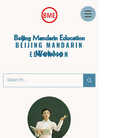
Beijing Mandarin Education
BEIJING MANDARIN
Workshop
EDUCATION