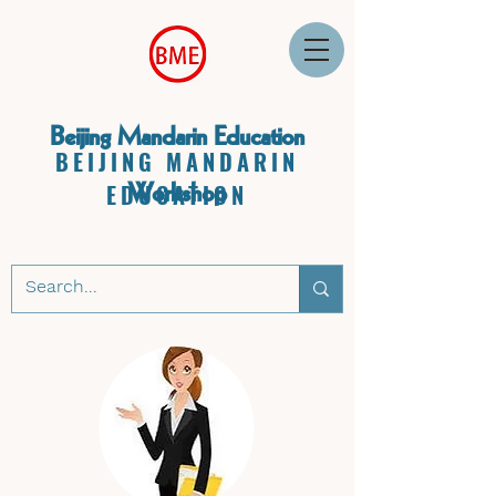
Beijing Mandarin Education
BEIJING MANDARIN
Workshop
EDUCATION