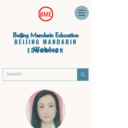
Beijing Mandarin Education
BEIJING MANDARIN
Workshop
EDUCATION