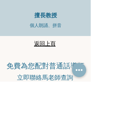
擅長教授
個人朗誦、拼音
返回上頁
​免費為您配對普通話導師
​立即聯絡馬老師查詢
​電話：
9745 6869
​電郵：
malaoshi38@yahoo.com.hk
WeChat
：
Ma_852-97456869