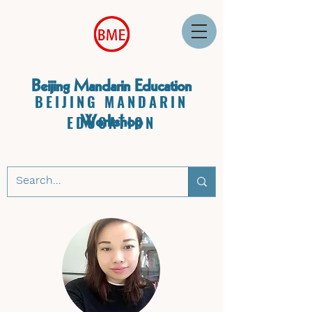
Beijing Mandarin Education
BEIJING MANDARIN
Workshop
EDUCATION