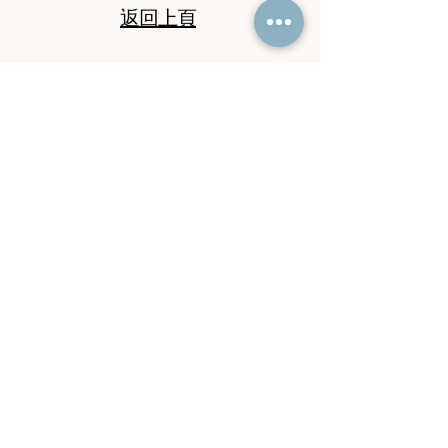
返回上頁
​免費為您配對普通話導師
​立即聯絡馬老師查詢
​電話：
9745 6869
​電郵：
malaoshi38@yahoo.com.hk
WeChat
：
Ma_852-97456869
WhatsApp 查詢