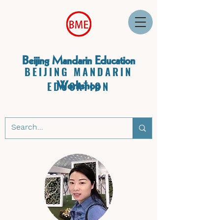
Beijing Mandarin Education
BEIJING MANDARIN
Workshop
EDUCATION