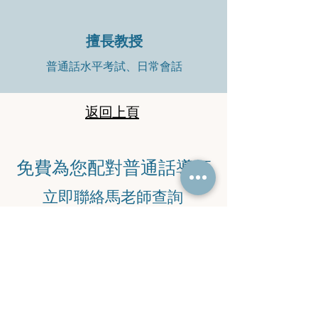
擅長教授
普通話水平考試、日常會話
返回上頁
​免費為您配對普通話導師
​立即聯絡馬老師查詢
​電話：
9745 6869
​電郵：
malaoshi38@yahoo.com.hk
WeChat
：
Ma_852-97456869