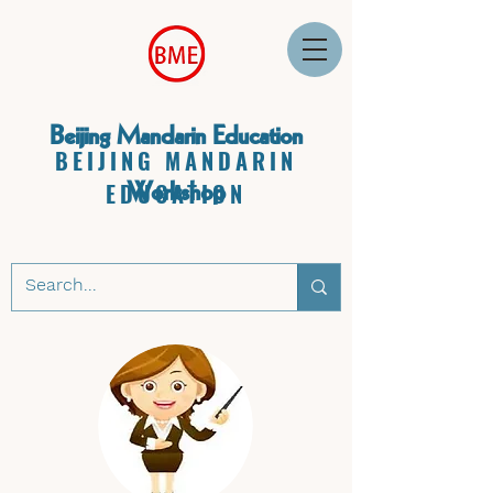
Beijing Mandarin Education
BEIJING MANDARIN
Workshop
EDUCATION