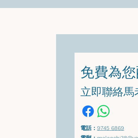
​免費為
​立即聯絡
​電話：
9745 6869
​電郵：
malaoshi38@ya