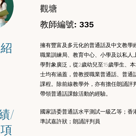
觀塘
教師編號: 335
介紹
擁有豐富及多元化的普通話及中文教學
職業訓練局、教育中心、小學及以私人
學對象廣泛，從2歲幼兒至15歲學生、
士均有涵蓋，曾教授職業普通話、普通
課程。除前線教學外，亦有擔任朗誦評
帶領普通話課餘活動的經驗。
績/
國家語委普通話水平測試一級乙等；香
準試嘉許狀；朗誦評判員
獎項